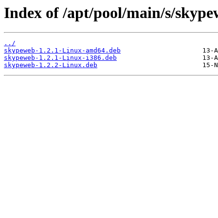
Index of /apt/pool/main/s/skype
../
skypeweb-1.2.1-Linux-amd64.deb
skypeweb-1.2.1-Linux-i386.deb
skypeweb-1.2.2-Linux.deb